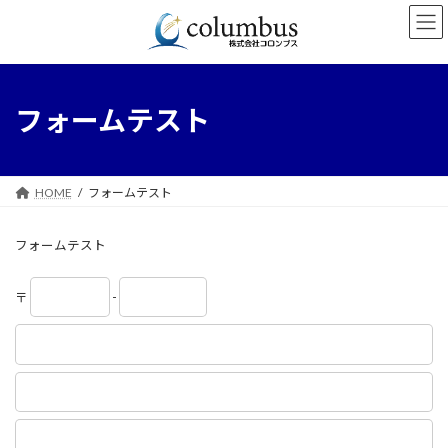
コ
ナ
ン
ビ
テ
ゲ
ン
ー
ツ
シ
へ
ョ
フォームテスト
ス
ン
キ
に
ッ
移
プ
動
HOME
フォームテスト
フォームテスト
〒
-