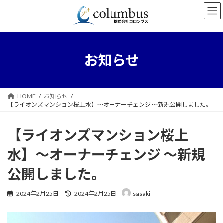
コ
ナ
ン
ビ
テ
ゲ
ン
ー
ツ
シ
へ
ョ
お知らせ
ス
ン
キ
に
ッ
移
プ
動
HOME
お知らせ
【ライオンズマンション桜上水】～オーナーチェンジ ～新規公開しました。
【ライオンズマンション桜上
水】～オーナーチェンジ ～新規
公開しました。
最
2024年2月25日
2024年2月25日
sasaki
終
更
新